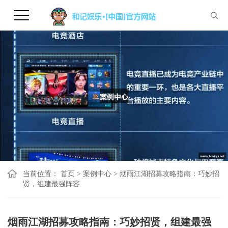
当前位置：
首页
>
案例中心
>
烟雨江湖招募攻略指南：巧妙招
贤，组建最强阵容
烟雨江湖招募攻略指南：巧妙招贤，组建最强