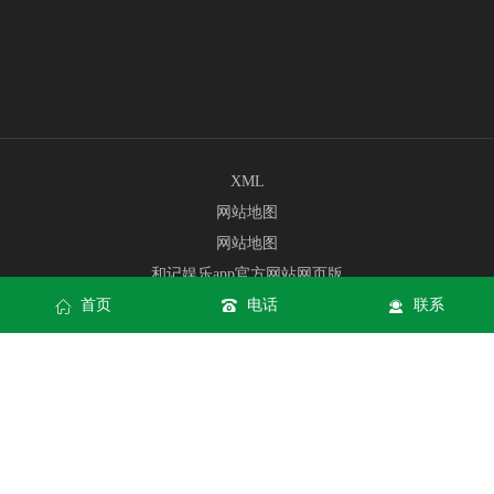
XML
网站地图
网站地图
和记娱乐app官方网站网页版
首页
电话
联系
和记娱乐app官方网站手机版入口
和记娱乐app官方网站APP下载
Copyright © 和记娱乐·[中国]官方网站 All rights reserved
和记娱乐
app官方网站