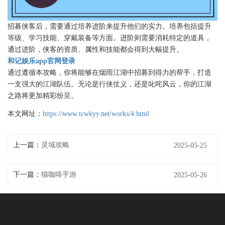
招募侠客后，需要通过培养进阶来提升他们的实力。培养包括提升
等级、学习技能、穿戴装备等方面。进阶则需要消耗特定的道具，
通过进阶，侠客的资质、属性和技能都会得到大幅提升。
和记娱乐app官网登录
通过遵循本攻略，你将能够在烟雨江湖中招募到得力的帮手，打造
一支强大的江湖队伍。无论是行侠仗义，还是叱咤风云，你的江湖
之路将更加精彩纷呈。
本文网址：
https://www.tcwkyy.net/works/4.html
上一篇：
灵域攻略
2025-05-25
下一篇：
猫咖啡手游
2025-05-26